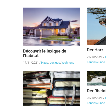
Der Harz
Découvrir le lexique de
l’habitat
27/10/2021
/
Landeskunde
17/11/2021
/
Haus
,
Lexique
,
Wohnung
Der Rheinf
03/10/2021
/
Landeskunde