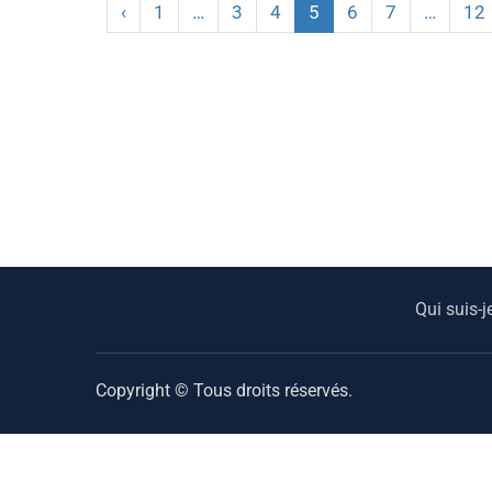
‹
1
…
3
4
5
6
7
…
12
Qui suis-j
Copyright © Tous droits réservés.