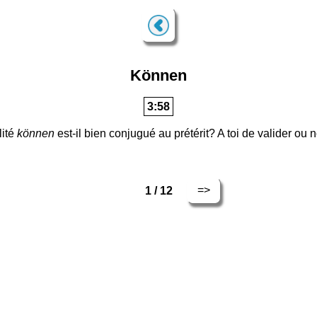
Können
3:57
lité
können
est-il bien conjugué au prétérit? A toi de valider ou 
=>
1 / 12