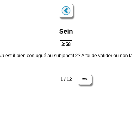
Sein
3:57
in
est-il bien conjugué au subjonctif 2? A toi de valider ou non 
=>
1 / 12