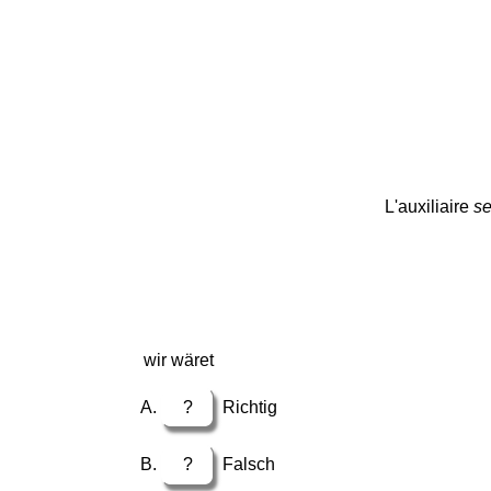
L'auxiliaire
se
wir wäret
?
Richtig
?
Falsch