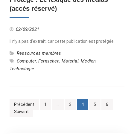
(accès réservé)
02/09/2021
Il n’y a pas d’extrait, car cette publication est protégée.
Ressources membres
Computer
,
Fernsehen
,
Material
,
Medien
,
Technologie
Pagination
Précédent
1
…
3
4
5
6
Suivant
des
publications