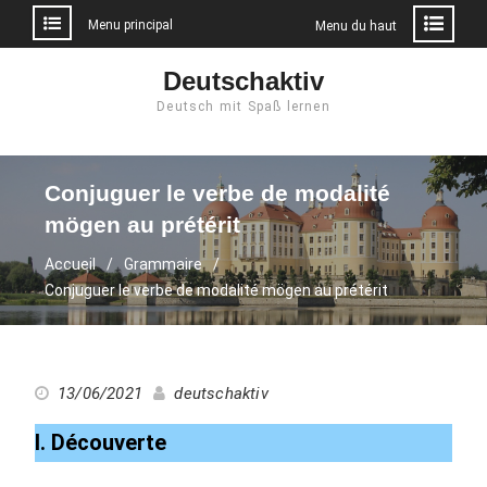
Menu principal
Menu du haut
Aller
Deutschaktiv
au
Deutsch mit Spaß lernen
contenu
Conjuguer le verbe de modalité
mögen au prétérit
Accueil
Grammaire
Conjuguer le verbe de modalité mögen au prétérit
13/06/2021
deutschaktiv
I. Découverte