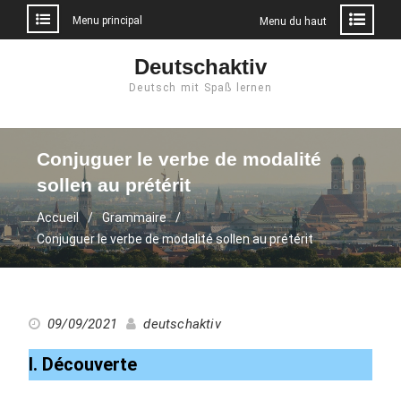
Menu principal
Menu du haut
Aller
Deutschaktiv
au
Deutsch mit Spaß lernen
contenu
Conjuguer le verbe de modalité
sollen au prétérit
Accueil
Grammaire
Conjuguer le verbe de modalité sollen au prétérit
09/09/2021
deutschaktiv
I. Découverte