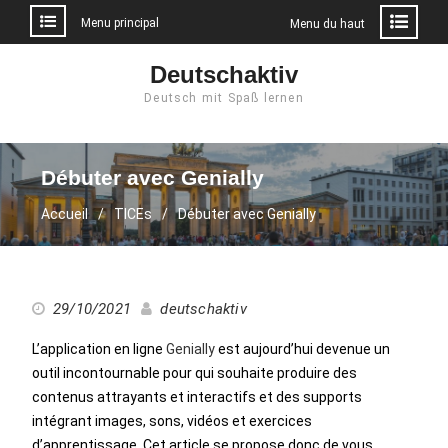
Menu principal
Menu du haut
Aller
Deutschaktiv
au
Deutsch mit Spaß lernen
contenu
Débuter avec Genially
Accueil
TICEs
Débuter avec Genially
29/10/2021
deutschaktiv
L’application en ligne
Genially
est aujourd’hui devenue un
outil incontournable pour qui souhaite produire des
contenus attrayants et interactifs et des supports
intégrant images, sons, vidéos et exercices
d’apprentissage. Cet article se propose donc de vous