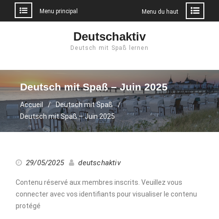
Menu principal
Menu du haut
Aller
Deutschaktiv
au
Deutsch mit Spaß lernen
contenu
Deutsch mit Spaß – Juin 2025
Accueil
Deutsch mit Spaß
Deutsch mit Spaß – Juin 2025
29/05/2025
deutschaktiv
Contenu réservé aux membres inscrits. Veuillez vous
connecter avec vos identifiants pour visualiser le contenu
protégé