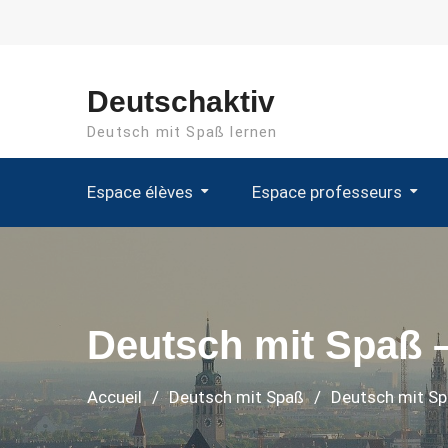
Aller
au
contenu
Deutschaktiv
Deutsch mit Spaß lernen
Espace élèves
Espace professeurs
Deutsch mit Spaß –
Accueil
Deutsch mit Spaß
Deutsch mit Sp