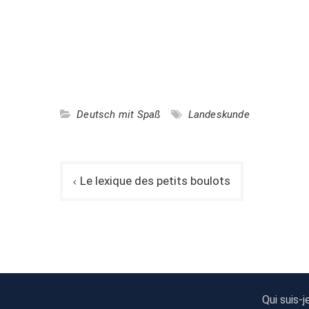
Deutsch mit Spaß
Landeskunde
Navigation
Le lexique des petits boulots
de
l’article
Qui suis-j