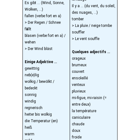
Es gibt … (Wind, Sonne,
Il y a … (du vent, du soleil,
Wolken, …)
des nuages, …)
fallen (verbe fort en a)
tomber
> Der Regen / Schnee
> La pluie / neige tombe
f
ä
llt
souffler
blasen (verbe fort en a) /
> Le vent souffle
wehen
> Der Wind bläst
Quelques adjectifs …
orageux
Einige Adjektive …
brumeux
gewittrig
couvert
neb(e)lig
ensoleillé
wolkig / bewölkt /
venteux
bedeckt
pluvieux
sonnig
mi-figue, mi-raisin (=
windig
entre deux)
regnerisch
la température
heiter bis wolkig
caniculaire
die Temperatur (en)
chaude
heiß
doux
warm
froide