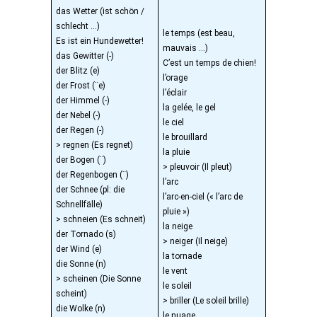
das Wetter (ist schön /
schlecht …)
le temps (est beau,
Es ist ein Hundewetter!
mauvais …)
das Gewitter (-)
C’est un temps de chien!
der Blitz (e)
l’orage
der Frost (¨e)
l’éclair
der Himmel (-)
la gelée, le gel
der Nebel (-)
le ciel
der Regen (-)
le brouillard
> regnen (Es regnet)
la pluie
der Bogen (¨)
> pleuvoir (Il pleut)
der Regenbogen (¨)
l’arc
der Schnee (pl: die
l’arc-en-ciel (« l’arc de
Schnellfälle)
pluie »)
> schneien (Es schneit)
la neige
der Tornado (s)
> neiger (Il neige)
der Wind (e)
la tornade
die Sonne (n)
le vent
> scheinen (Die Sonne
le soleil
scheint)
> briller (Le soleil brille)
die Wolke (n)
le nuage