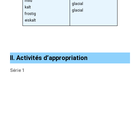
mild
glacial
kalt
glacial
frostig
eiskalt
II. Activités d’appropriation
Série 1