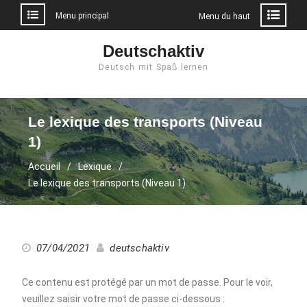
Menu principal
Menu du haut
Aller
Deutschaktiv
au
Deutsch mit Spaß lernen
contenu
Le lexique des transports (Niveau
1)
Accueil
Lexique
Le lexique des transports (Niveau 1)
07/04/2021
deutschaktiv
Ce contenu est protégé par un mot de passe. Pour le voir,
veuillez saisir votre mot de passe ci-dessous :