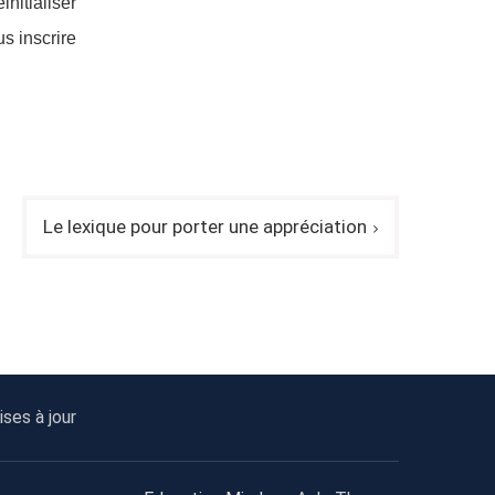
initialiser
us inscrire
Le lexique pour porter une appréciation
ses à jour