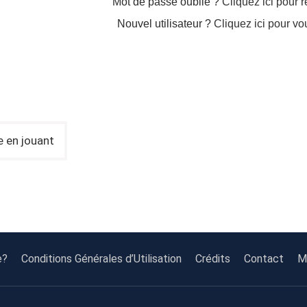
Mot de passe oublié ?
Cliquez ici pour ré
Nouvel utilisateur ?
Cliquez ici pour vo
e en jouant
e?
Conditions Générales d’Utilisation
Crédits
Contact
Mi