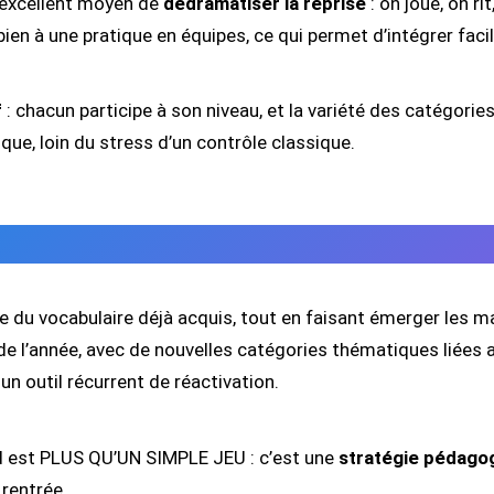
 excellent moyen de
dédramatiser la reprise
: on joue, on ri
bien à une pratique en équipes, ce qui permet d’intégrer faci
f
: chacun participe à son niveau, et la variété des catégori
que, loin du stress d’un contrôle classique.
 du vocabulaire déjà acquis, tout en faisant émerger les ma
u fil de l’année, avec de nouvelles catégories thématiques li
un outil récurrent de réactivation.
d est PLUS QU’UN SIMPLE JEU : c’est une
stratégie pédago
 rentrée.