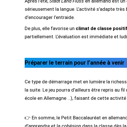
Après l’été,
Stadt Land Fluss
en allemand est un
sérieusement la langue. L’activité s’adapte très 
d’encourager l’entraide.
De plus, elle favorise un
climat de classe positi
partiellement. L’évaluation est immédiate et ludi
Préparer le terrain pour l’année à venir
Ce type de démarrage met en lumière la richesse
la suite. Le jeu pourra d’ailleurs être repris a
école en Allemagne …), faisant de cette activité 
👉 En somme, le Petit Baccalauréat en alleman
d’apprendre et la cohésion dans la classe dès la