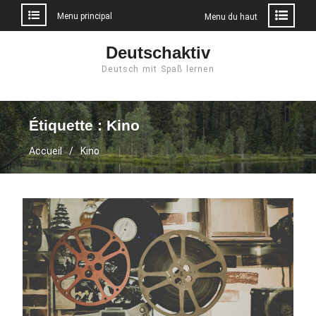
Menu principal
Menu du haut
Aller
Deutschaktiv
au
Deutsch mit Spaß lernen
contenu
Étiquette :
Kino
Accueil
Kino