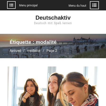
Menu principal
Menu du haut
Aller
Deutschaktiv
au
Deutsch mit Spaß lernen
contenu
Étiquette :
modalité
Accueil
modalité
Page 2