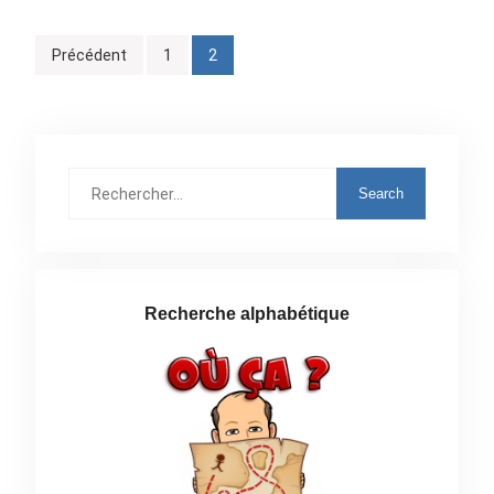
Pagination
Précédent
1
2
des
publications
Rechercher
:
Recherche alphabétique