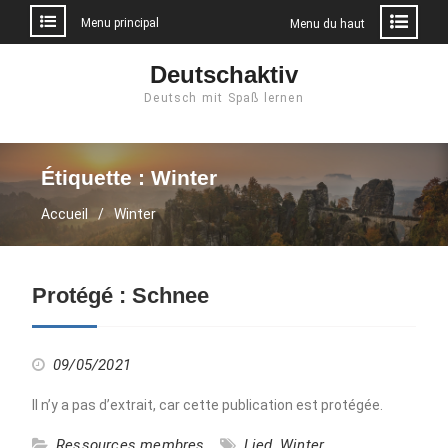
Menu principal
Menu du haut
Aller
Deutschaktiv
au
Deutsch mit Spaß lernen
contenu
Étiquette :
Winter
Accueil
Winter
Protégé : Schnee
09/05/2021
Il n’y a pas d’extrait, car cette publication est protégée.
Ressources membres
Lied
,
Winter