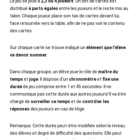
Le jeu se joue à
2,3 ou 4 joueurs
. Un set de cartes est
distribué
à parts égales
entre les joueurs et le reste mis au
talon. Chaque joueur place son tas de cartes devant lui,
face retournée vers la table, afin de ne pas voir le contenu
des cartes.
Sur chaque carte se trouve indiqué un
élément que l’élève
va devoir nommer
.
Dans chaque groupe, un élève joue le rôle de
maître du
temps
et
juge
. Il dispose d’un
chronomètre
et
fixe une
durée
de jeu comprise entre 1 et 45 secondes. Il ne
communique pas cette durée aux autres joueurs! Il va être
chargé de
surveiller ce temps
et de
contrôler les
réponses
des joueurs en cas de litige.
Remarque: Cette durée peut-être modifiée selon le niveau
des élèves et degré de difficulté des questions. Elle peut