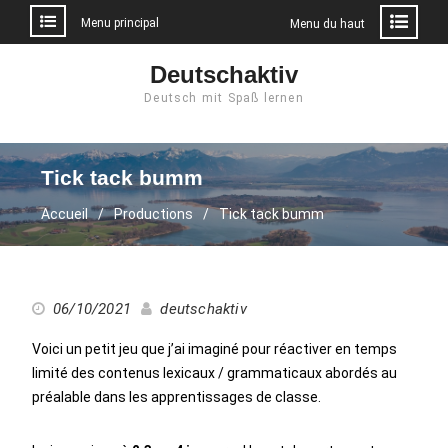
Menu principal
Menu du haut
Aller
Deutschaktiv
au
Deutsch mit Spaß lernen
contenu
Tick tack bumm
Accueil
Productions
Tick tack bumm
06/10/2021
deutschaktiv
Voici un petit jeu que j’ai imaginé pour réactiver en temps
limité des contenus lexicaux / grammaticaux abordés au
préalable dans les apprentissages de classe.