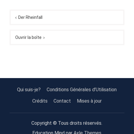
Navigation
de
Der Rheinfall
l’article
Ouvrir la boîte
Qui suis-je?
Conditions Générales d’Utilisation
Crédits
Contact
Mises à jour
Copyright © Tous droits réservés.
Education Mind par
Axle Themes