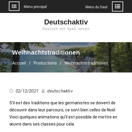
Menu principal
Menu du haut
Aller
Deutschaktiv
au
Deutsch mit Spaß lernen
contenu
Weihnachtstraditionen
Accueil
Productions
Weihnachtstraditionen
02/12/2021
deutschaktiv
S’il est des traditions que les germanistes se doivent de
découvrir dans leur parcours, ce sont bien celles de Noël.
Voici quelques animations qu’il est possible de mettre en
œuvre dans ses classes pour cela.