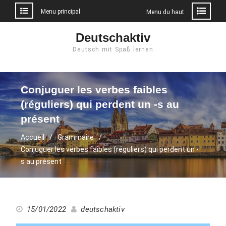
Menu principal
Menu du haut
Aller
Deutschaktiv
au
Deutsch mit Spaß lernen
contenu
Conjuguer les verbes faibles
(réguliers) qui perdent un -s au
présent
Accueil
Grammaire
Conjuguer les verbes faibles (réguliers) qui perdent un -
s au présent
15/01/2022
deutschaktiv