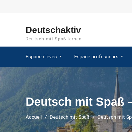
Aller
au
contenu
Deutschaktiv
Deutsch mit Spaß lernen
Espace élèves
Espace professeurs
Deutsch mit Spaß 
Accueil
Deutsch mit Spaß
Deutsch mit S