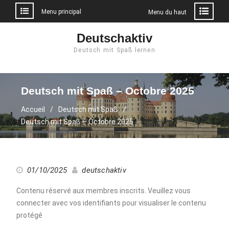
Menu principal
Menu du haut
Aller
Deutschaktiv
au
Deutsch mit Spaß lernen
contenu
Deutsch mit Spaß – Octobre 2025
Accueil
Deutsch mit Spaß
Deutsch mit Spaß – Octobre 2025
01/10/2025
deutschaktiv
Contenu réservé aux membres inscrits. Veuillez vous
connecter avec vos identifiants pour visualiser le contenu
protégé