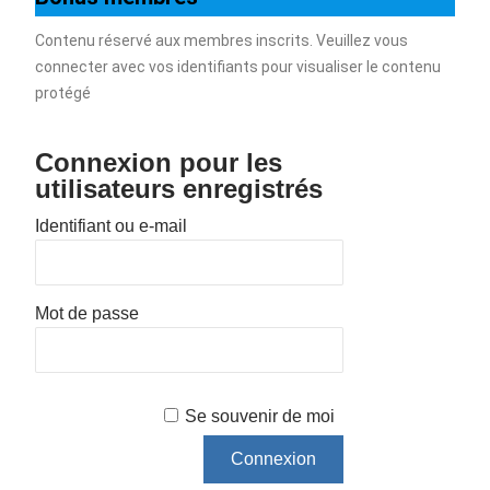
Contenu réservé aux membres inscrits. Veuillez vous
connecter avec vos identifiants pour visualiser le contenu
protégé
Connexion pour les
utilisateurs enregistrés
Identifiant ou e-mail
Mot de passe
Se souvenir de moi