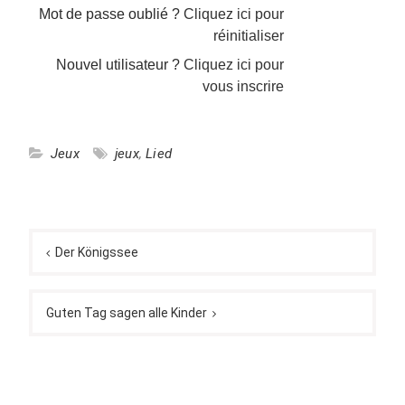
Mot de passe oublié ?
Cliquez ici pour
réinitialiser
Nouvel utilisateur ?
Cliquez ici pour
vous inscrire
Jeux
jeux
,
Lied
Navigation
de
Der Königssee
l’article
Guten Tag sagen alle Kinder