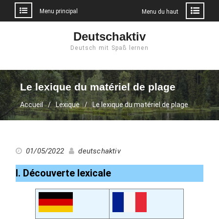
Menu principal
Menu du haut
Aller
Deutschaktiv
au
Deutsch mit Spaß lernen
contenu
Le lexique du matériel de plage
Accueil
Lexique
Le lexique du matériel de plage
01/05/2022
deutschaktiv
I. Découverte lexicale