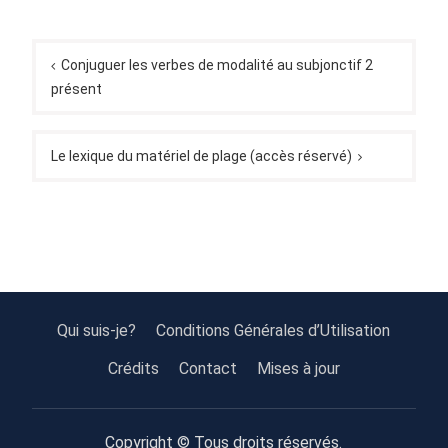
Navigation
de
Conjuguer les verbes de modalité au subjonctif 2
présent
l’article
Le lexique du matériel de plage (accès réservé)
Qui suis-je?
Conditions Générales d’Utilisation
Crédits
Contact
Mises à jour
Copyright © Tous droits réservés.