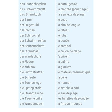
das Planschbecken
la pataugeoire
das Schwimmbrett
la planche (pour nager)
das Strandtuch
la serviette de plage
der Eimer
le seau
der Liegestuhl
la chaise longue
der Rechen
le râteau
der Schnorchel
le tuba
der Schwimmreifen
la bouée
der Sonnenschirm
le parasol
der Strandball
le ballon de plage
der Windschutz
l’abrivent
die Flosse
la palme
die Kühlbox
la glacière
die Luftmatratze
le matelas pneumatique
die Schaufel
la pelle
die Sonnenliege
le transat
die Spritzpistole
le pistolet à eau
die Strandtasche
le sac de plage
die Taucherbrille
les lunettes de plongée
die Wassernudel
la frite en mousse