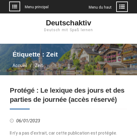
Menu principal
Menu du haut
Aller
Deutschaktiv
au
Deutsch mit Spaß lernen
contenu
Étiquette :
Zeit
Accueil
Zeit
Protégé : Le lexique des jours et des
parties de journée (accès réservé)
06/01/2023
Il n’y a pas d’extrait, car cette publication est protégée.