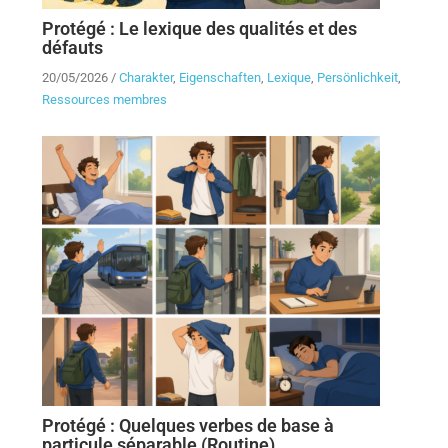
Protégé : Le lexique des qualités et des
défauts
20/05/2026
/
Charakter
,
Eigenschaften
,
Lexique
,
Persönlichkeit
,
Ressources membres
Protégé : Quelques verbes de base à
particule séparable (Routine)